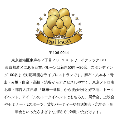
〒106-0044
東京都港区東麻布２丁目２３−１４ トワ・イグレッグ B1F
東京都港区にある麻布バルーンは着席60席〜80席、スタンディン
グ100名まで対応可能なライブレストランです。麻布・六本木・青
山・赤坂・白金・高輪・渋谷からアクセスしやすく、東京メトロ南
北線・都営大江戸線 「麻布十番駅」から徒歩4分と好立地。
トーク
イベント
、
アイドルのトークイベント
はもちろん、
展示会
、上映会
やセミナー・
Eスポーツ
、
貸切パーティー
や
歓送迎会
・忘年会・新
年会といったさまざまな用途でご利用いただけます。