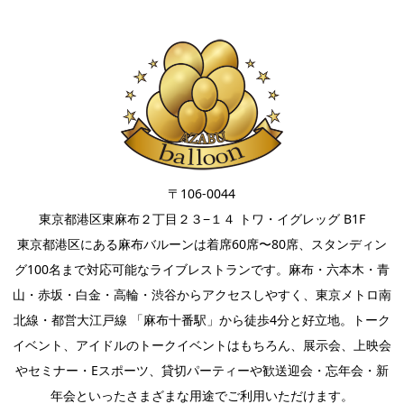
〒106-0044
東京都港区東麻布２丁目２３−１４ トワ・イグレッグ B1F
東京都港区にある麻布バルーンは着席60席〜80席、スタンディン
グ100名まで対応可能なライブレストランです。麻布・六本木・青
山・赤坂・白金・高輪・渋谷からアクセスしやすく、東京メトロ南
北線・都営大江戸線 「麻布十番駅」から徒歩4分と好立地。
トーク
イベント
、
アイドルのトークイベント
はもちろん、
展示会
、上映会
やセミナー・
Eスポーツ
、
貸切パーティー
や
歓送迎会
・忘年会・新
年会といったさまざまな用途でご利用いただけます。